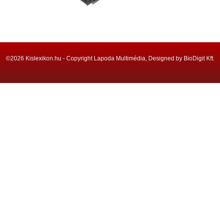
©2026 Kislexikon.hu - Copyright Lapoda Multimédia, Designed by BioDigit Kft.