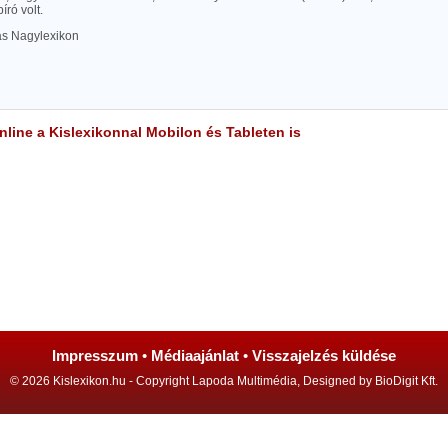
író volt.
las Nagylexikon
line a Kislexikonnal Mobilon és Tableten is
Impresszum
•
Médiaajánlat
•
Visszajelzés küldése
© 2026 Kislexikon.hu - Copyright Lapoda Multimédia, Designed by BioDigit Kft.