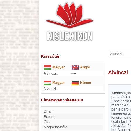
Kisszótár
Magyar
Angol
Alvinczi
Alvinczi...
----
Magyar
Német
Alvinczi...
----
Alvinczi (bo
papja és kas
Címszavak véletlenül
Ennek a fia 
maradt. A fi
ben a bárói 
Dhar
ismeretes t
Bergst.
katona-temet
családai I.,
Gida
aki az Apafi
magnetoszféra
lett. Megleh