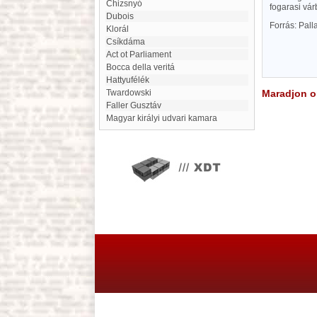
Chizsnyó
fogarasi várb
Dubois
Forrás: Pal
klorál
Csíkdáma
Act ot Parliament
Bocca della veritá
Hattyufélék
Twardowski
Maradjon on
Faller Gusztáv
Magyar királyi udvari kamara