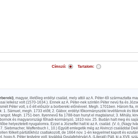
Címszó:
Tartalom:
rbereki)
, magyar, illetőleg erdélyi család, mely attól az A. Péter-től származtatta m
sai lelkész volt (1570-1634.). Ennek az A. Péter-nek szintén Péter nevü fia és Józs
ismét Péter volt, s ő élt először a borbereki előnévvel. Megh. 1701ben. Három fia,
uk: 1. Sámuel, megh. 1733 előtt; 2. Gábor, erdélyi főkormányszéki levéltárnok és tit
rangot. Megh. 1751-ben. Ilyennevű fia 1788-ban hunyt el magtalanul; 3. Mihály, kine
ábornok és magyarországi főhadi-kormányzó, 1810 nov. 25. Budán halt meg és saját
őbe helyeztetett nyugalomra. Ezzel a Józseffel halt ki az A. család. (V. ö, (Nagy I
 27. Siebmacher, Waffenbuch I., 10.) Együtt emlegetik még az Alvinczi családdal Deéc
 ellen fölkelt pártütőkhöz csatlakozott, de 1664 nov. 1-én kegyelmet kapott és ezutá
et, hogy A. Péter testvére volt; továbbá Gyulafehérvári A. (Literati) Pált, ki a XVII. 