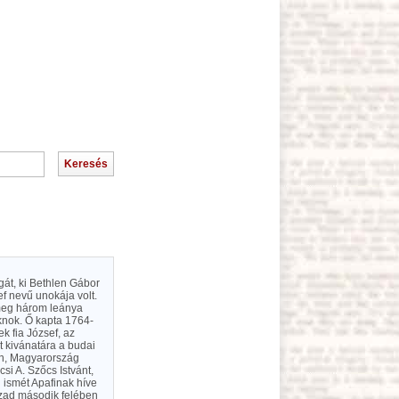
agát, ki Bethlen Gábor
ef nevű unokája volt.
 meg három leánya
oknok. Ő kapta 1764-
k fia József, az
 kivánatára a budai
ván, Magyarország
si A. Szőcs Istvánt,
n ismét Apafinak híve
század második felében