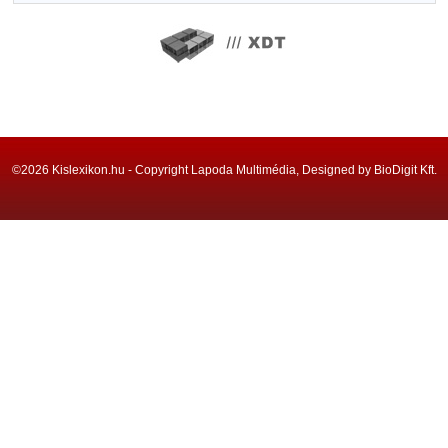
©2026 Kislexikon.hu - Copyright Lapoda Multimédia, Designed by BioDigit Kft.