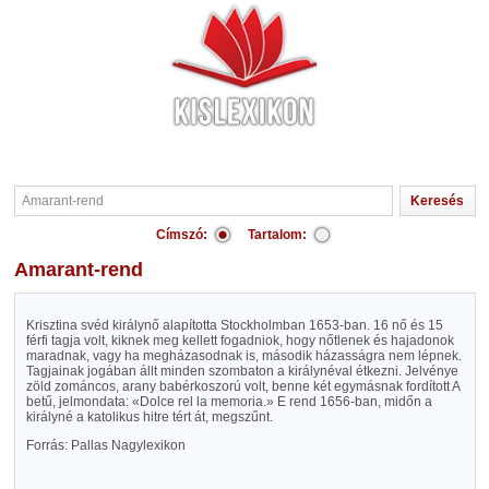
Címszó:
Tartalom:
Amarant-rend
Krisztina svéd királynő alapította Stockholmban 1653-ban. 16 nő és 15
férfi tagja volt, kiknek meg kellett fogadniok, hogy nőtlenek és hajadonok
maradnak, vagy ha megházasodnak is, második házasságra nem lépnek.
Tagjainak jogában állt minden szombaton a királynéval étkezni. Jelvénye
zöld zománcos, arany babérkoszorú volt, benne két egymásnak fordított A
betű, jelmondata: «Dolce rel la memoria.» E rend 1656-ban, midőn a
királyné a katolikus hitre tért át, megszűnt.
Forrás: Pallas Nagylexikon