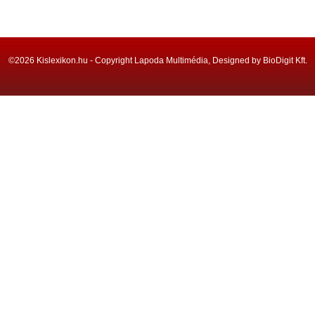
©2026 Kislexikon.hu - Copyright Lapoda Multimédia, Designed by BioDigit Kft.