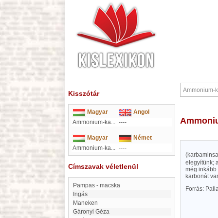
Kisszótár
Magyar
Angol
Ammoni
Ammonium-ka...
----
Magyar
Német
Ammonium-ka...
----
(karbamins
elegyítünk;
Címszavak véletlenül
még inkább 
karbonát va
Pampas - macska
Forrás: Pal
Ingás
Maneken
Gáronyi Géza