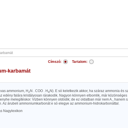
Címszó:
Tartalom:
um-karbamát
avas ammonium, H
N . COO . H
N). E só keletkezik akkor, ha száraz ammonia és s
2
4
 az edény falára kristályosan rárakodik. Nagyon könnyen elbomlik, már közönséges
enyhe melegítéskor. Vízben könnyen oldódik; de ez oldatban már nem A., hanem
n. Az árubeli ammoniumkarbonát e só elegye az ammonium-hidrokarbonáttal.
las Nagylexikon