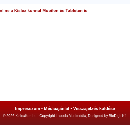
line a Kislexikonnal Mobilon és Tableten is
Impresszum
•
Médiaajánlat
•
Visszajelzés küldése
© 2026 Kislexikon.hu - Copyright Lapoda Multimédia, Designed by BioDigit Kft.