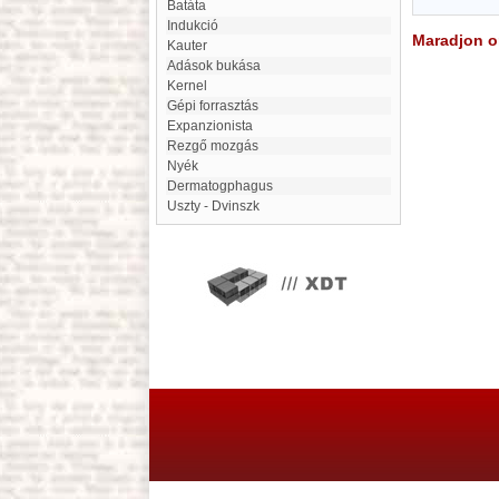
batáta
indukció
Maradjon on
kauter
Adások bukása
Kernel
gépi forrasztás
expanzionista
Rezgő mozgás
Nyék
Dermatogphagus
Uszty - Dvinszk