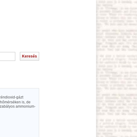
zéndioxid-gázt
 hőmérséken is, de
 szabályos ammonium-