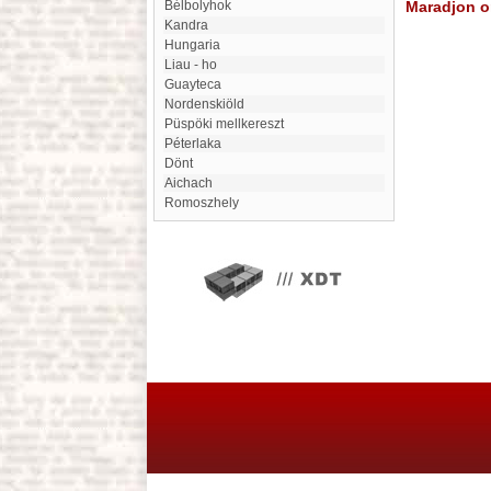
Bélbolyhok
Maradjon on
Kandra
Hungaria
Liau - ho
Guayteca
Nordenskiöld
Püspöki mellkereszt
Péterlaka
Dönt
Aichach
Romoszhely