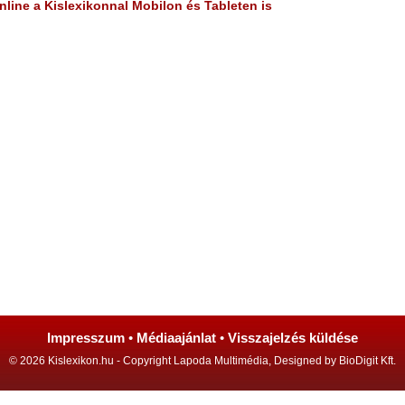
line a Kislexikonnal Mobilon és Tableten is
Impresszum
•
Médiaajánlat
•
Visszajelzés küldése
© 2026 Kislexikon.hu - Copyright Lapoda Multimédia, Designed by BioDigit Kft.