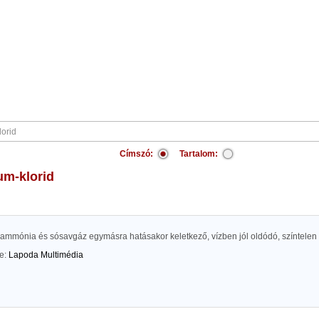
Címszó:
Tartalom:
um-klorid
 ammónia és sósavgáz egymásra hatásakor keletkező, vízben jól oldódó, színtelen k
te:
Lapoda Multimédia