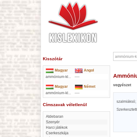
Kisszótár
Magyar
Angol
ammóni
ammónium-kl...
----
vegyészet
Magyar
Német
ammónium-kl...
----
szalmiáksó;
Címszavak véletlenül
Szerkesztet
Atdebaran
Szenyér
Harci játékok
cserkeszkája