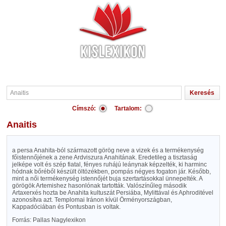
Címszó:
Tartalom:
Anaitis
a persa Anahita-ból származott görög neve a vizek és a termékenység
főistennőjének a zene Ardviszura Anahitának. Eredetileg a tisztaság
jelképe volt és szép fiatal, fényes ruhájú leánynak képzelték, ki harminc
hódnak bőréből készült öltözékben, pompás négyes fogaton jár. Később,
mint a női termékenység istennőjét buja szertartásokkal ünnepelték. A
görögök Artemishez hasonlónak tartották. Valószínűleg második
Artaxerxés hozta be Anahita kultuszát Persiába, Mylittával és Aphroditével
azonosítva azt. Templomai Iránon kívül Örményországban,
Kappadóciában és Pontusban is voltak.
Forrás: Pallas Nagylexikon