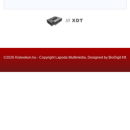
©2026 Kislexikon.hu - Copyright Lapoda Multimédia, Designed by BioDigit Kft.