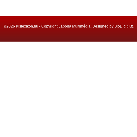
©2026 Kislexikon.hu - Copyright Lapoda Multimédia, Designed by BioDigit Kft.