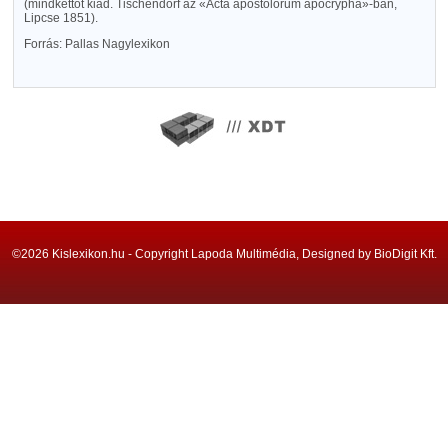
(mindkettőt kiad. Tischendorf az «Acta apostolorum apocrypha»-ban,
Lipcse 1851).
Forrás: Pallas Nagylexikon
©2026 Kislexikon.hu - Copyright Lapoda Multimédia, Designed by BioDigit Kft.