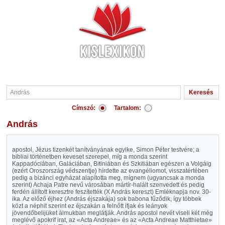
Címszó:
Tartalom:
András
apostol, Jézus tizenkét tanítványának egyike, Simon Péter testvére; a
bibliai történetben keveset szerepel, míg a monda szerint
Kappadóciában, Galáciában, Bitiniában és Szkitiában egészen a Volgáig
(ezért Oroszország védszentje) hírdette az evangéliomot, visszatértében
pedig a bizánci egyházat alapította meg, mígnem (ugyancsak a monda
szerint) Achaja Patre nevű városában mártír-halált szenvedett és pedig
ferdén állított keresztre feszítették (X András kereszt) Emléknapja nov. 30-
ika. Az előző éjhez (András éjszakája) sok babona fűződik, így többek
közt a néphit szerint ez éjszakán a felnőtt ifjak és leányok
jövendőbelijüket álmukban meglátják. András apostol nevét viseli két még
meglévő apokrif irat, az «Acta Andreae» és az «Acta Andreae Matthietae»