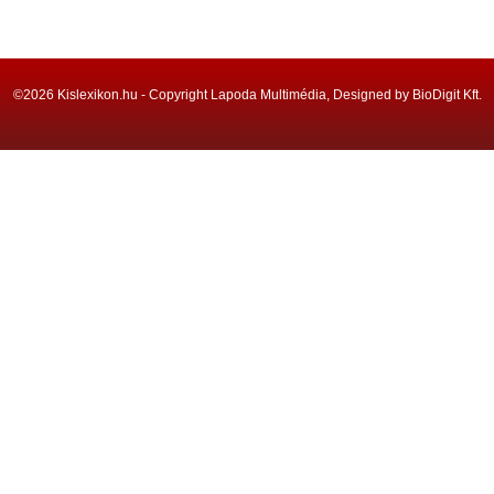
©2026 Kislexikon.hu - Copyright Lapoda Multimédia, Designed by BioDigit Kft.