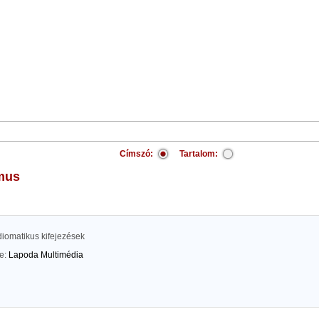
Címszó:
Tartalom:
zmus
diomatikus kifejezések
te:
Lapoda Multimédia