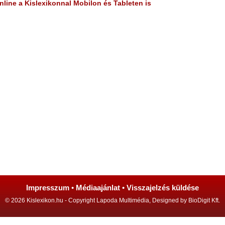
line a Kislexikonnal Mobilon és Tableten is
Impresszum
•
Médiaajánlat
•
Visszajelzés küldése
© 2026 Kislexikon.hu - Copyright Lapoda Multimédia, Designed by BioDigit Kft.