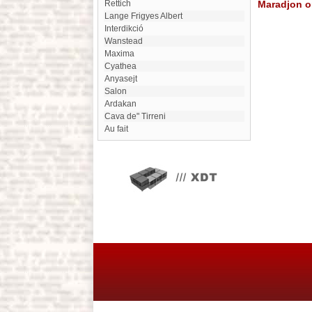
Rettich
Maradjon on
Lange Frigyes Albert
interdikció
Wanstead
maxima
Cyathea
Anyasejt
Salon
Ardakan
Cava de" Tirreni
au fait