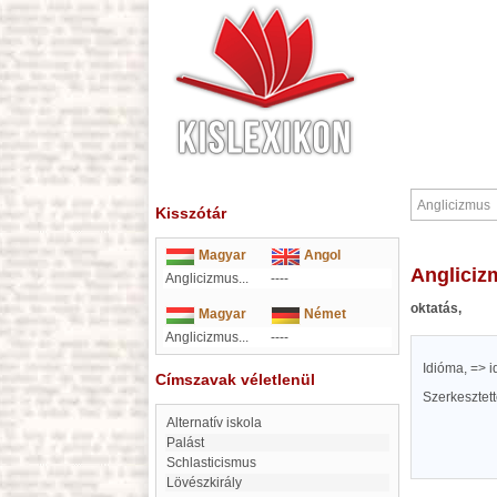
Kisszótár
Magyar
Angol
Anglici
Anglicizmus...
----
oktatás,
Magyar
Német
Anglicizmus...
----
Idióma, => i
Címszavak véletlenül
Szerkesztet
Alternatív iskola
Palást
Schlasticismus
Lövészkirály