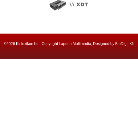
©2026 Kislexikon.hu - Copyright Lapoda Multimédia, Designed by BioDigit Kft.