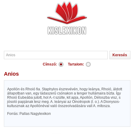
Címszó:
Tartalom:
Anios
Apollón és Rhoió fia. Staphylos észrevévén, hogy leánya, Rhoió, áldott
állapotban van, egy ládaszerű csónakon a tenger hullámaira bízta. Így
Rhoió Eubeába jutott, hol A.-t szülte, kit apja, Apollón, Déloszba visz, s
jósoló papjának tesz meg. A. leányai az Oinotropok (l. o.). A Dionysos-
kultusznak az Apollónéval való összeolvadására vall A. mítosza.
Forrás: Pallas Nagylexikon