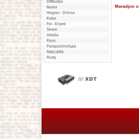
diffikultás
Maradjon on
Murex
Hegyes - Drócsa
Kutas
Fel - Enyed
Terem
Ortolás
Ficus
Parapszichológia
Népi játék
Rosty