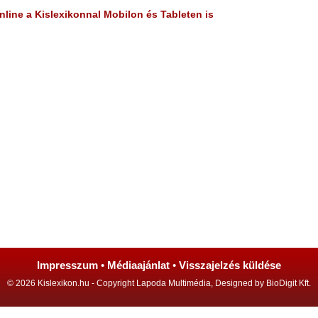
line a Kislexikonnal Mobilon és Tableten is
Impresszum
•
Médiaajánlat
•
Visszajelzés küldése
© 2026 Kislexikon.hu - Copyright Lapoda Multimédia, Designed by BioDigit Kft.