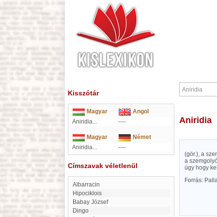
Kisszótár
Magyar
Angol
Aniridia
Aniridia...
----
Magyar
Német
Aniridia...
----
(gör.), a sz
a szemgolyó
Címszavak véletlenül
úgy hogy kel
Forrás: Pal
Albarracin
hipociklois
Babay József
Dingo