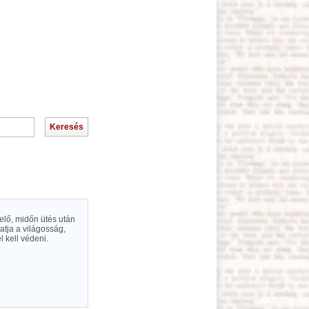
 elő, midőn ütés után
tja a világosság,
 kell védeni.