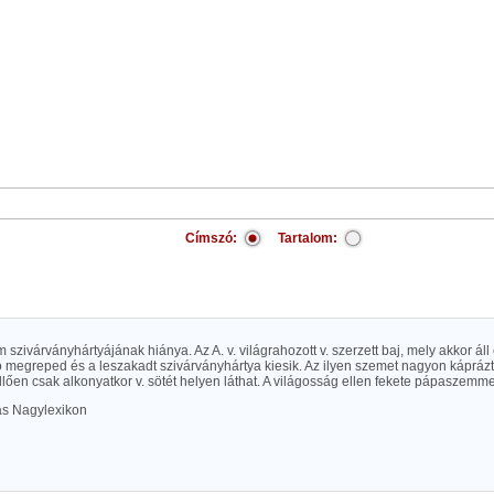
Címszó:
Tartalom:
em szivárványhártyájának hiánya. Az A. v. világrahozott v. szerzett baj, mely akkor áll
 megreped és a leszakadt szivárványhártya kiesik. Az ilyen szemet nagyon káprázta
lően csak alkonyatkor v. sötét helyen láthat. A világosság ellen fekete pápaszemmel
las Nagylexikon