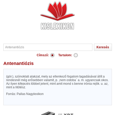
Címszó:
Tartalom:
Antenantiózis
(gör.), szónoklati alakzat, mely az ellenkező fogalom tagadásával állít a
rendesnél még erősebben valamit, p. ,nem ostoba` a. m. ugyancsak okos.
Az ilyen kifejezés többet jelent, mint amit mond s benne irónia rejlik. u. az,
mint a litótész.
Forrás: Pallas Nagylexikon