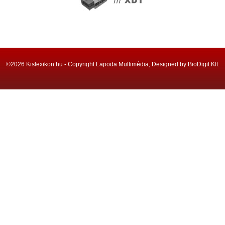
©2026 Kislexikon.hu - Copyright Lapoda Multimédia, Designed by BioDigit Kft.