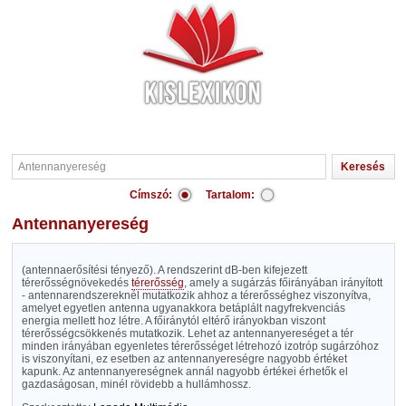
Címszó:
Tartalom:
Antennanyereség
(antennaerősítési tényező). A rendszerint dB-ben kifejezett
térerősségnövekedés
térerősség
, amely a sugárzás főirányában irányított
- antennarendszereknél mutatkozik ahhoz a térerősséghez viszonyítva,
amelyet egyetlen antenna ugyanakkora betáplált nagyfrekvenciás
energia mellett hoz létre. A főiránytól eltérő irányokban viszont
térerősségcsökkenés mutatkozik. Lehet az antennanyereséget a tér
minden irányában egyenletes térerősséget létrehozó izotróp sugárzóhoz
is viszonyítani, ez esetben az antennanyereségre nagyobb értéket
kapunk. Az antennanyereségnek annál nagyobb értékei érhetők el
gazdaságosan, minél rövidebb a hullámhossz.