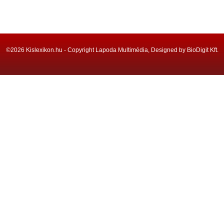
©2026 Kislexikon.hu - Copyright Lapoda Multimédia, Designed by BioDigit Kft.