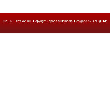
©2026 Kislexikon.hu - Copyright Lapoda Multimédia, Designed by BioDigit Kft.