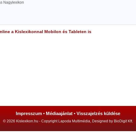
las Nagylexikon
line a Kislexikonnal Mobilon és Tableten is
Impresszum
•
Médiaajánlat
•
Visszajelzés küldése
© 2026 Kislexikon.hu - Copyright Lapoda Multimédia, Designed by BioDigit Kft.