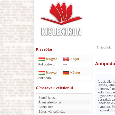
Kisszótár
Magyar
Angol
Antipod
Antipodok...
----
Magyar
Német
Antipodok...
----
(gör.), elle
laknak, lába
Címszavak véletlenül
ellenkező na
különböző év
ugyanazon d
Sípoló kacsa
évszakuk va
Ártéri telekkönyv
lehetnek. A 
nyugatra. E
Santa Ines
napszakuk v
Sárosi várispánság