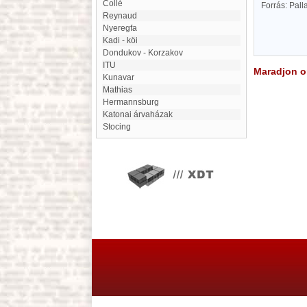
Collé
Forrás: Pal
Reynaud
Nyeregfa
Kadi - köi
Dondukov - Korzakov
ITU
Maradjon on
Kunavar
Mathias
Hermannsburg
Katonai árvaházak
Stocing