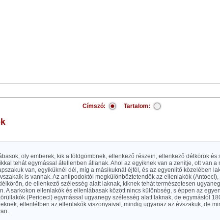
Címszó:
Tartalom:
ok
nlábasok, oly emberek, kik a földgömbnek, ellenkező részein, ellenkező délkörök és 
ikkal tehát egymással átellenben állanak. Ahol az egyiknek van a zenitje, ott van a 
pszakuk van, egyiküknél dél, míg a másikuknál éjfél, és az egyenlítő közelében lak
szakaik is vannak. Az antipodoktól megkülönböztetendők az ellenlakók (Antoeci), 
élkörön, de ellenkező szélesség alatt laknak, kiknek tehát természetesen ugyaneg
n. A sarkokon ellenlakók és ellenlábasak között nincs különbség, s éppen az egyen
körüllakók (Perioeci) egymással ugyanegy szélesség alatt laknak, de egymástól 180 
zeknek, ellentétben az ellenlakók viszonyaival, mindig ugyanaz az évszakuk, de mi
an.