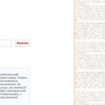
szélesség alatt
másik nadirja. Folyton
ók kivételével
oly emberek, kik
y nap-, de ellenkező
lítőn ellenlakók nem
fokkal keletre, v.
ndig ellenkező