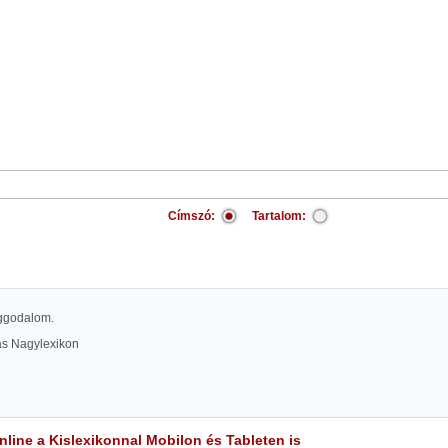
Címszó:
Tartalom:
 aggodalom.
las Nagylexikon
line a Kislexikonnal Mobilon és Tableten is