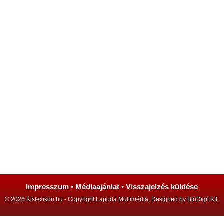
Impresszum
•
Médiaajánlat
•
Visszajelzés küldése
© 2026 Kislexikon.hu - Copyright Lapoda Multimédia, Designed by BioDigit Kft.