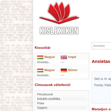
Kisszótár
Magyar
Angol
Anxietas
Anxietas...
----
Magyar
Német
Anxietas...
----
(lat.) a. m.
Címszavak véletlenül
Forrás: Pal
filiszteusok
induktív esztétika
Fiske
Gagern
Maradjon on