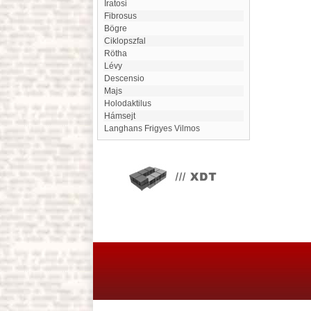
Iratosi
Fibrosus
Bögre
ciklopszfal
Rötha
Lévy
Descensio
Majs
holodaktilus
Hámsejt
Langhans Frigyes Vilmos