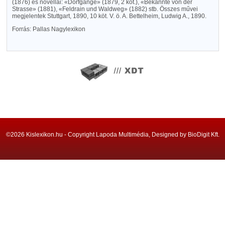
(1876) és novellái: «Dorfgänge» (1879, 2 köt.), «Bekannte von der
Strasse» (1881), «Feldrain und Waldweg» (1882) stb. Összes művei
megjelentek Stuttgart, 1890, 10 köt. V. ö. A. Bettelheim, Ludwig A., 1890.
Forrás: Pallas Nagylexikon
©2026 Kislexikon.hu - Copyright Lapoda Multimédia, Designed by BioDigit Kft.