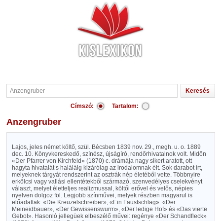
Címszó:
Tartalom:
Anzengruber
Lajos, jeles német költő, szül. Bécsben 1839 nov. 29., megh. u. o. 1889
dec. 10. Könyvkereskedő, színész, újságíró, rendőrhivatalnok volt. Midőn
«Der Pfarrer von Kirchfeld» (1870) c. drámája nagy sikert aratott, ott
hagyta hivatalát s haláláig kizárólag az irodalomnak élt. Sok darabot írt,
melyeknek tárgyát rendszerint az osztrák nép életéből vette. Többnyire
erkölcsi vagy vallási ellentétekből származó, szenvedélyes cselekvényt
választ, melyet életteljes realizmussal, költői erővel és velős, népies
nyelven dolgoz föl. Legjobb színművei, melyek részben magyarul is
előadattak: «Die Kreuzelschreiber», «Ein Faustschlag». «Der
Meineidbauer», «Der Gewissenswurm», «Der ledige Hof» és «Das vierte
Gebot». Hasonló jellegüek elbeszélő művei: regénye «Der Schandfleck»