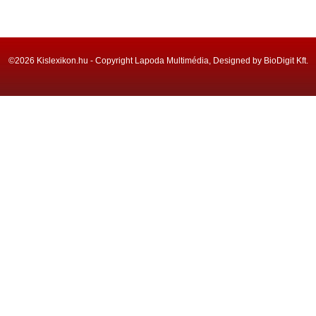
©2026 Kislexikon.hu - Copyright Lapoda Multimédia, Designed by BioDigit Kft.