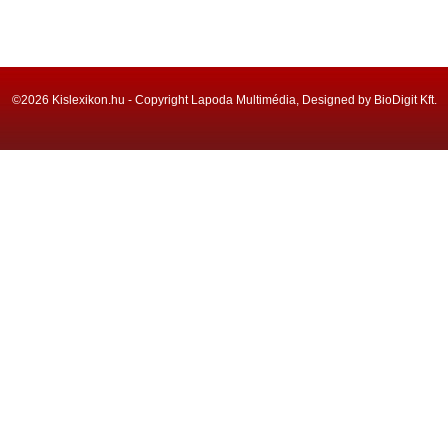
©2026 Kislexikon.hu - Copyright Lapoda Multimédia, Designed by BioDigit Kft.