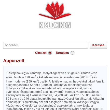
Címszó:
Tartalom:
Appenzell
1. Svájcnak egyik kantonja, melyet egészen a st.-galleni kanton vesz
2
2
körül; területe 420 km
s két félkantonra, Ausserrhoden (261 km
) és
2
Innerrhodenre (159 km
) oszlik. A. felülete magas, hegyekkel takart fensík;
a legmagasabb a Saentis (2504 m.) örökhóval fedett hegycsúcsa.
Főfolyója a Sitter. A kanton területéből több a legelő és rét, mint a
gyümölcs- és gabonatermő talaj, nagy erdői vannak, valamint számos
ásványforrása. a) A.-Ausserrhoden, 54,200 lak,. kik közül 53,818 német,
89 francia és 246 olasz; leginkább pamutszövéssel foglalkoznak. A tisztán
demokratikus alkotmány szerint a legfőbb hatalmat a községek vagy a
közös népgyűlések (Landsgemeinde) gyakorolják, ennek tagjai a
legalább egy teljes év óta ott letelepült törvényes svájci polgárok, akik 18-