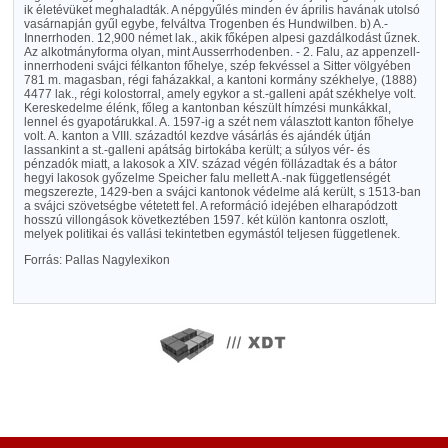
ik életévüket meghaladták. A népgyűlés minden év április havának utolsó
vasárnapján gyűl egybe, felváltva Trogenben és Hundwilben. b) A.-
Innerrhoden. 12,900 német lak., akik főképen alpesi gazdálkodást űznek.
Az alkotmányforma olyan, mint Ausserrhodenben. - 2. Falu, az appenzell-
innerrhodeni svájci félkanton főhelye, szép fekvéssel a Sitter völgyében
781 m. magasban, régi faházakkal, a kantoni kormány székhelye, (1888)
4477 lak., régi kolostorral, amely egykor a st.-galleni apát székhelye volt.
Kereskedelme élénk, főleg a kantonban készült hímzési munkákkal,
lennel és gyapotárukkal. A. 1597-ig a szét nem választott kanton főhelye
volt. A. kanton a VIII. századtól kezdve vásárlás és ajándék útján
lassankint a st.-galleni apátság birtokába került; a súlyos vér- és
pénzadók miatt, a lakosok a XIV. század végén föllázadtak és a bátor
hegyi lakosok győzelme Speicher falu mellett A.-nak függetlenségét
megszerezte, 1429-ben a svájci kantonok védelme alá került, s 1513-ban
a svájci szövetségbe vétetett fel. A reformáció idejében elharapódzott
hosszú villongások következtében 1597. két külön kantonra oszlott,
melyek politikai és vallási tekintetben egymástól teljesen függetlenek.
Forrás: Pallas Nagylexikon