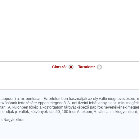
Címszó:
Tartalom:
sd: appoen) a. m. pontosan. Ez értelemben használják az oly váltó megnevezésére, me
tozásának fedezésére éppen elegendő. A.-nel fizetni tehát annyit tesz, mint megfel
ltani. A. különben főkép a közforgalom tárgyát képező papírok névértékének megjelö
ndják p. váltók, kötvények stb. 50, 100 frtos A.-ekben; A.-tálni a. m. kiegyenlíteni, k
las Nagylexikon