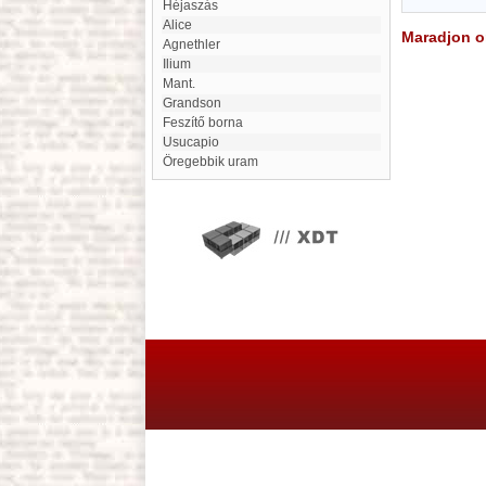
Héjaszás
Alice
Maradjon on
Agnethler
Ilium
Mant.
Grandson
Feszítő borna
Usucapio
Öregebbik uram