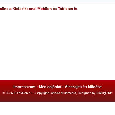
line a Kislexikonnal Mobilon és Tableten is
Impresszum
•
Médiaajánlat
•
Visszajelzés küldése
© 2026 Kislexikon.hu - Copyright Lapoda Multimédia, Designed by BioDigit Kft.