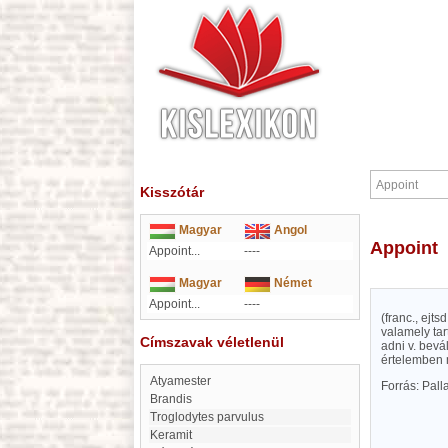
Kisszótár
Magyar
Angol
Appoint
Appoint...
----
Magyar
Német
Appoint...
----
(franc., ejt
valamely tar
Címszavak véletlenül
adni v. bevá
értelemben mo
Atyamester
Forrás: Pal
Brandis
Troglodytes parvulus
keramit