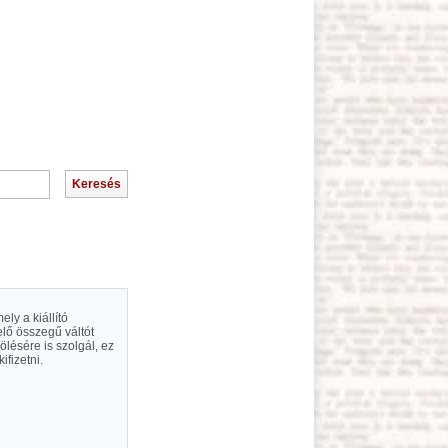
ly a kiállító
elő összegű váltót
lésére is szolgál, ez
ifizetni.