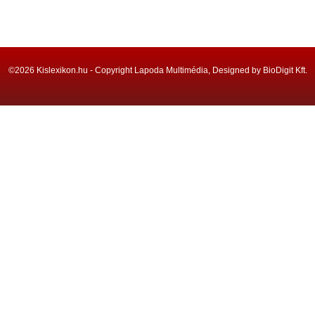
©2026 Kislexikon.hu - Copyright Lapoda Multimédia, Designed by BioDigit Kft.