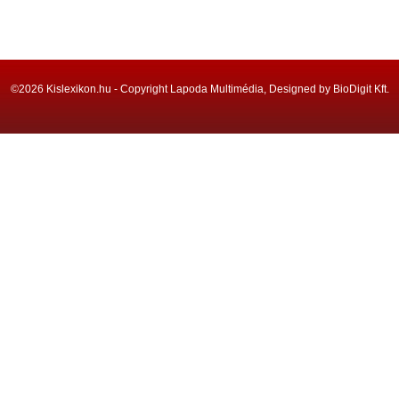
©2026 Kislexikon.hu - Copyright Lapoda Multimédia, Designed by BioDigit Kft.