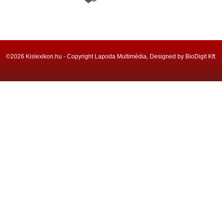
©2026 Kislexikon.hu - Copyright Lapoda Multimédia, Designed by BioDigit Kft.