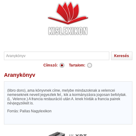
Címszó:
Tartalom:
Aranykönyv
(libro doro), ama könyvnek címe, melybe mindazoknak a velencei
nemeseknek neveit jegyeztek fel,. kik a kormányzásra jogosan befolytak.
(L. Velence.) A francia restauráció után A. knek hívták a francia pairek
névjegyzékét is.
Forrás: Pallas Nagylexikon