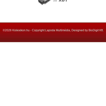
©2026 Kislexikon.hu - Copyright Lapoda Multimédia, Designed by BioDigit Kft.