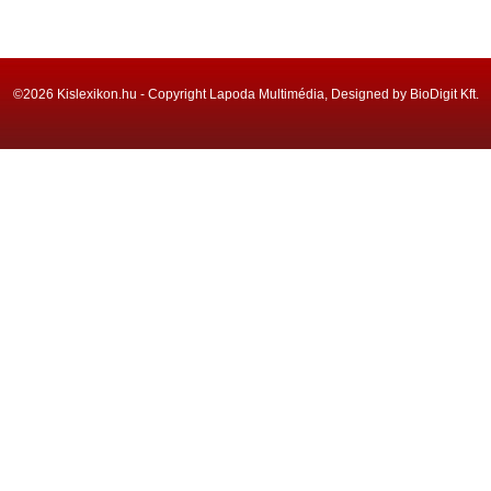
©2026 Kislexikon.hu - Copyright Lapoda Multimédia, Designed by BioDigit Kft.