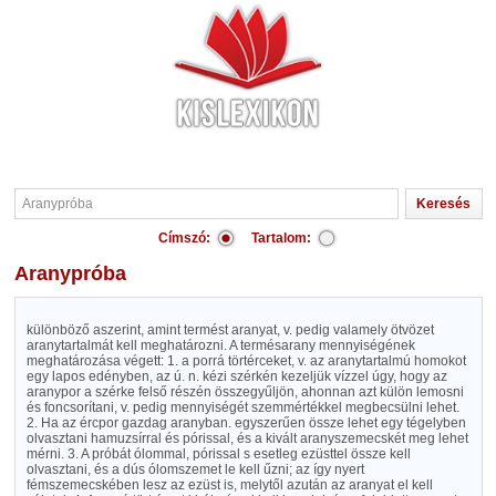
Címszó:
Tartalom:
Aranypróba
különböző aszerint, amint termést aranyat, v. pedig valamely ötvözet
aranytartalmát kell meghatározni. A termésarany mennyiségének
meghatározása végett: 1. a porrá törtérceket, v. az aranytartalmú homokot
egy lapos edényben, az ú. n. kézi szérkén kezeljük vízzel úgy, hogy az
aranypor a szérke felső részén összegyűljön, ahonnan azt külön lemosni
és foncsorítani, v. pedig mennyiségét szemmértékkel megbecsülni lehet.
2. Ha az ércpor gazdag aranyban. egyszerűen össze lehet egy tégelyben
olvasztani hamuzsírral és pórissal, és a kivált aranyszemecskét meg lehet
mérni. 3. A próbát ólommal, pórissal s esetleg ezüsttel össze kell
olvasztani, és a dús ólomszemet le kell űzni; az így nyert
fémszemecskében lesz az ezüst is, melytől azután az aranyat el kell