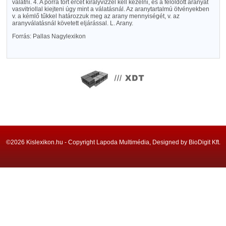
válatni. 4. A porrá tört ércet királyvízzel kell kezelni, és a feloldott aranyat
vasvitriollal kiejteni úgy mint a válatásnál. Az aranytartalmú ötvényekben
v. a kémlő tűkkel határozzuk meg az arany mennyiségét, v. az
aranyválatásnál követett eljárással. L. Arany.
Forrás: Pallas Nagylexikon
©2026 Kislexikon.hu - Copyright Lapoda Multimédia, Designed by BioDigit Kft.