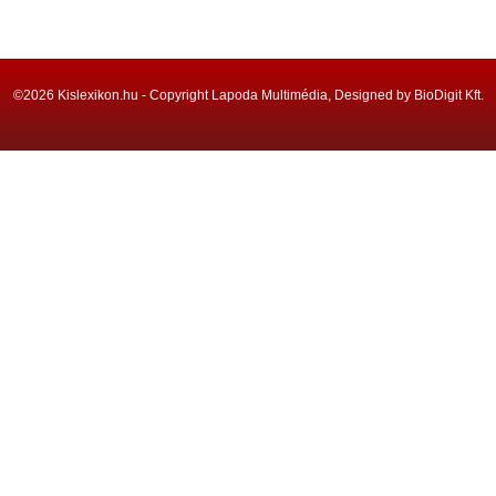
©2026 Kislexikon.hu - Copyright Lapoda Multimédia, Designed by BioDigit Kft.