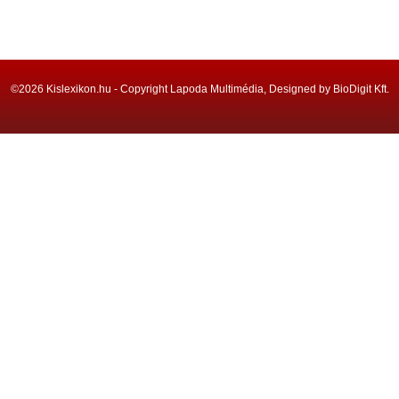
©2026 Kislexikon.hu - Copyright Lapoda Multimédia, Designed by BioDigit Kft.