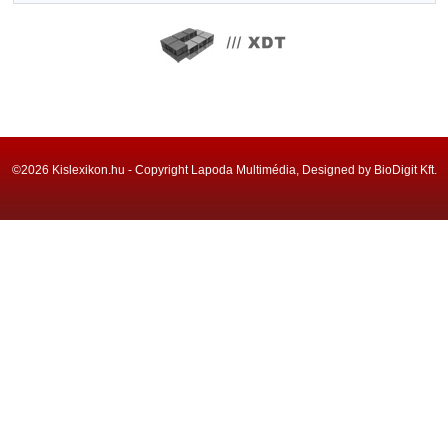
©2026 Kislexikon.hu - Copyright Lapoda Multimédia, Designed by BioDigit Kft.