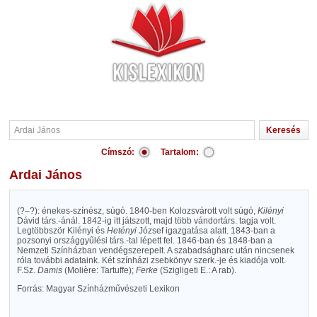
Címszó:
Tartalom:
Ardai János
(?–?): énekes-színész, súgó. 1840-ben Kolozsvárott volt súgó,
Kilényi
Dávid társ.-ánál. 1842-ig itt játszott, majd több vándortárs. tagja volt.
Legtöbbször Kilényi és
Hetényi
József igazgatása alatt. 1843-ban a
pozsonyi országgyűlési társ.-tal lépett fel. 1846-ban és 1848-ban a
Nemzeti Színházban vendégszerepelt. A szabadságharc után nincsenek
róla további adataink. Két színházi zsebkönyv szerk.-je és kiadója volt.
F.Sz.
Damis
(Molière: Tartuffe);
Ferke
(Szigligeti E.: A rab).
Forrás: Magyar Színházművészeti Lexikon