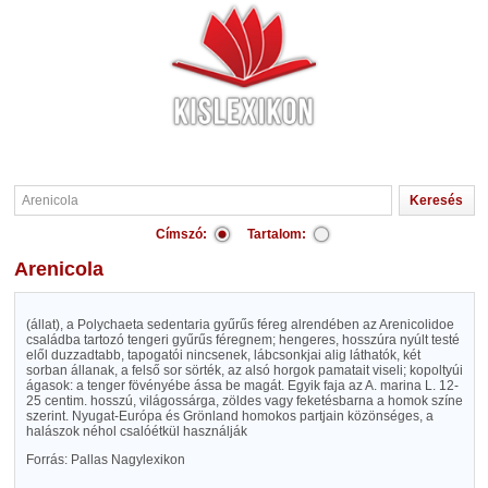
Címszó:
Tartalom:
Arenicola
(állat), a Polychaeta sedentaria gyűrűs féreg alrendében az Arenicolidoe
családba tartozó tengeri gyűrűs féregnem; hengeres, hosszúra nyúlt testé
elől duzzadtabb, tapogatói nincsenek, lábcsonkjai alig láthatók, két
sorban állanak, a felső sor sörték, az alsó horgok pamatait viseli; kopoltyúi
ágasok: a tenger fövényébe ássa be magát. Egyik faja az A. marina L. 12-
25 centim. hosszú, világossárga, zöldes vagy feketésbarna a homok színe
szerint. Nyugat-Európa és Grönland homokos partjain közönséges, a
halászok néhol csalóétkül használják
Forrás: Pallas Nagylexikon