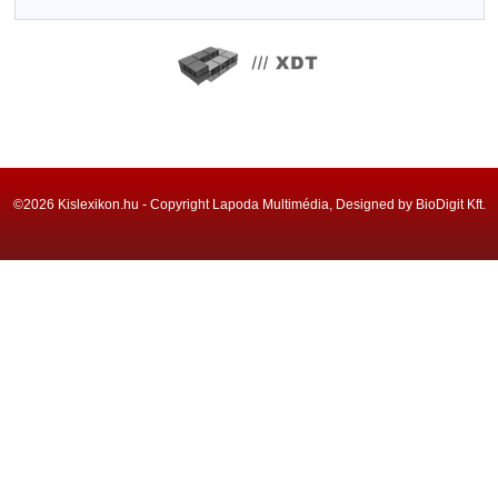
©2026 Kislexikon.hu - Copyright Lapoda Multimédia, Designed by BioDigit Kft.