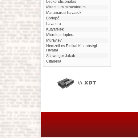
Légkondicionálás
miraculum miraculorum
Máramarosi havasok
Borlopó
Lavatera
Kutyafélék
Microlepidoptera
Muravjev
Nemzeti és Etnikai Kisebbségi
Hivatal
Schweiger Jakab
citadella