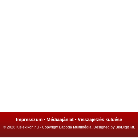
Impresszum
•
Médiaajánlat
•
Visszajelzés küldése
© 2026 Kislexikon.hu - Copyright Lapoda Multimédia, Designed by BioDigit Kft.