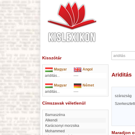
Kisszótár
Magyar
Angol
ariditás
ariditás...
----
Magyar
Német
ariditás...
----
szárazság
Címszavak véletlenül
Szerkesztet
Barnaszéna
Alkendi
Karácsonyi morzsika
Mohammed
Maradjon on