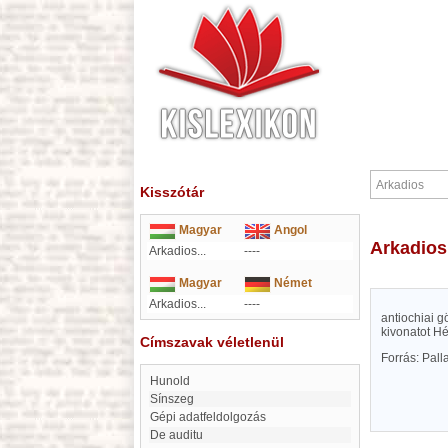
Kisszótár
Magyar
Angol
Arkadios
Arkadios...
----
Magyar
Német
Arkadios...
----
antiochiai g
kivonatot H
Címszavak véletlenül
Forrás: Pal
Hunold
Sínszeg
gépi adatfeldolgozás
de auditu