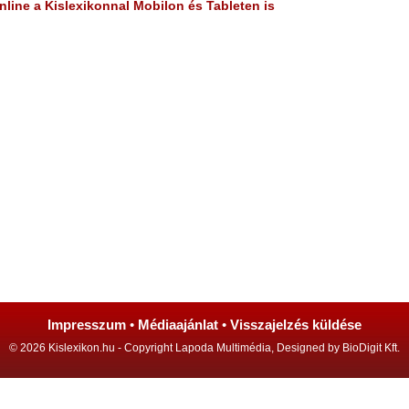
line a Kislexikonnal Mobilon és Tableten is
Impresszum
•
Médiaajánlat
•
Visszajelzés küldése
© 2026 Kislexikon.hu - Copyright Lapoda Multimédia, Designed by BioDigit Kft.