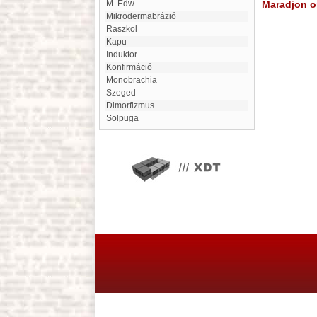
M. Edw.
Maradjon on
mikrodermabrázió
Raszkol
Kapu
Induktor
konfirmáció
Monobrachia
Szeged
Dimorfizmus
Solpuga