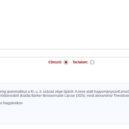
Címszó:
Tartalom:
örög grammatikus a Kr. u. II. század vége tájáról. A neve alatt hagyományozott proz
éródianosból (kiadta Barker-Boissonnade Lipcse 1820), most alexandriai Theodosio
las Nagylexikon