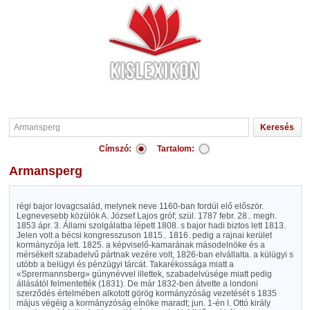
Címszó:
Tartalom:
Armansperg
régi bajor lovagcsalád, melynek neve 1160-ban fordúl elő először.
Legnevesebb közülök A. József Lajos gróf; szül. 1787 febr. 28.. megh.
1853 ápr. 3. Állami szolgálatba lépett 1808. s bajor hadi biztos lett 1813.
Jelen volt a bécsi kongresszuson 1815.. 1816. pedig a rajnai kerület
kormányzója lett. 1825. a képviselő-kamarának másodelnöke és a
mérsékelt szabadelvű pártnak vezére volt, 1826-ban elvállalta. a külügyi s
utóbb a belügyi és pénzügyi tárcát. Takarékossága miatt a
«Sprermannsberg» gúnynévvel illettek, szabadelvüsége miatt pedig
állásától felmentették (1831). De már 1832-ben átvette a londoni
szerződés értelmében alkotott görög kormányzóság vezetését s 1835
május végéig a kormányzóság eÍnöke maradt; jun. 1-én l. Ottó király