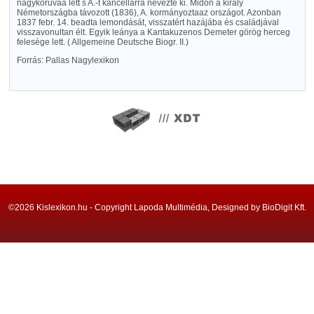
nagykoruváá lett s A.-t kancellárrá nevezte ki. Midőn a király
Németországba távozott (1836), A. kormányoztaaz országot. Azonban
1837 febr. 14. beadta lemondását, visszatért hazájába és családjával
visszavonultan élt. Egyik leánya a Kantakuzenos Demeter görög herceg
felesége lett. ( Allgemeine Deutsche Biogr. II.)
Forrás: Pallas Nagylexikon
©2026 Kislexikon.hu - Copyright Lapoda Multimédia, Designed by BioDigit Kft.