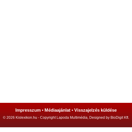
Impresszum
•
Médiaajánlat
•
Visszajelzés küldése
© 2026 Kislexikon.hu - Copyright Lapoda Multimédia, Designed by BioDigit Kft.