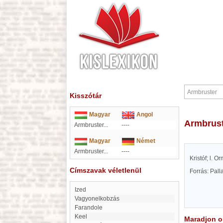
Kisszótár
Magyar
Angol
Armbrus
Armbruster...
----
Magyar
Német
Armbruster...
----
Kristóf; l. O
Címszavak véletlenül
Forrás: Pal
Ized
Vagyonelkobzás
farandole
Keel
Maradjon on