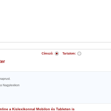
Címszó:
Tartalom:
ter
rmaprust.
las Nagylexikon
line a Kislexikonnal Mobilon és Tableten is