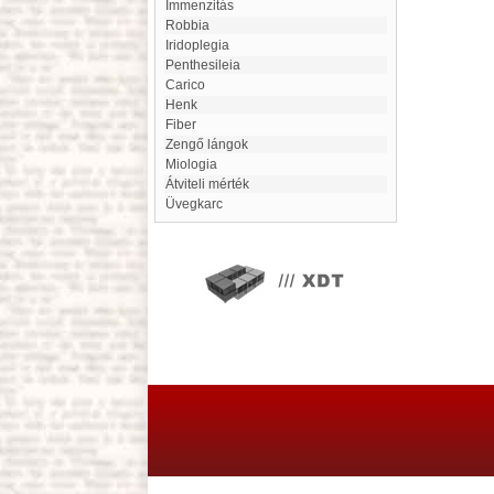
immenzitás
Robbia
Iridoplegia
Penthesileia
Carico
Henk
Fiber
Zengő lángok
Miologia
Átviteli mérték
üvegkarc