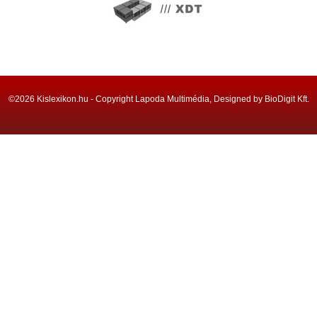
©2026 Kislexikon.hu - Copyright Lapoda Multimédia, Designed by BioDigit Kft.