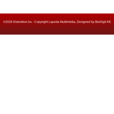
©2026 Kislexikon.hu - Copyright Lapoda Multimédia, Designed by BioDigit Kft.