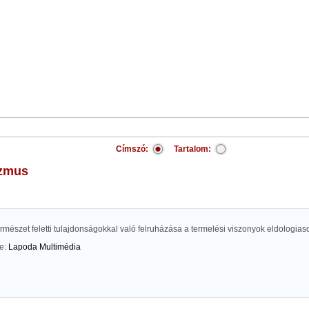
Címszó:
Tartalom:
sizmus
rmészet feletti tulajdonságokkal való felruházása a termelési viszonyok eldologi
te:
Lapoda Multimédia