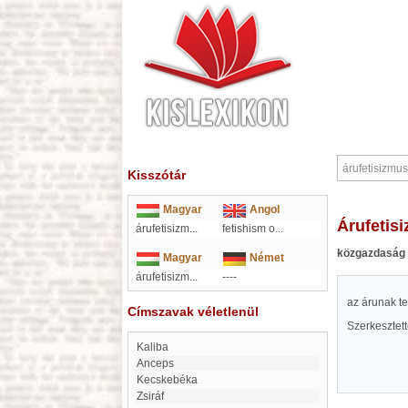
Kisszótár
Magyar
Angol
árufeti
árufetisizm
...
fetishism o
...
közgazdaság
Magyar
Német
árufetisizm...
----
az árunak te
Címszavak véletlenül
Szerkesztet
Kaliba
anceps
Kecskebéka
zsiráf