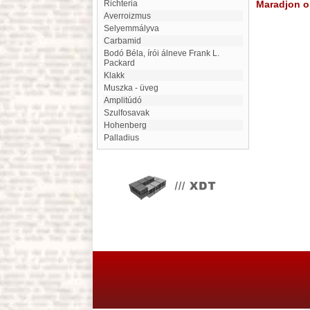
Richteria
Maradjon on
averroizmus
Selyemmályva
Carbamid
Bodó Béla, írói álneve Frank L.
Packard
klakk
Muszka - üveg
Amplitúdó
Szulfosavak
Hohenberg
Palladius