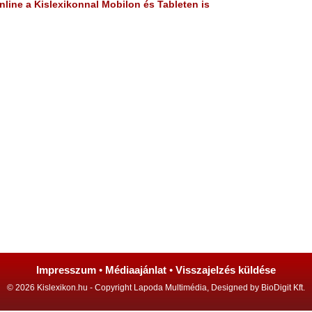
line a Kislexikonnal Mobilon és Tableten is
Impresszum
•
Médiaajánlat
•
Visszajelzés küldése
© 2026 Kislexikon.hu - Copyright Lapoda Multimédia, Designed by BioDigit Kft.