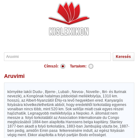
Címszó:
Tartalom:
Aruvimi
környéke lakói Dudu-, Bjerre-, Lubali-, Nevoa-, Novelle-, Itiri- és Iturinak
nevezik), a Kongónak hatalmas jobboldali mellékfolyója, 1310 km.
hosszú, az Albert-Nyanzától ÉNy-ra levő hegyekben ered. Kanyargós
folyására következtethetünk abból, hogy eredetétől torkolatáig egyenes
vonalban nincs több, mint 520 km. Sok sellője miatt csak egyes részei
hajózhatók. Legnagyobb mellékfolyója a Nepoko. A. állomást nem
messze a
folyó torkolatától az Association Internationale du Congo
megbizásából 1884-ben alapította Hanssens belga kapitány. Stanley
1877-ben akadt a folyó torkolatára, 1883-ban Jambujáig utazta be, 1887-
ben pedig, amidőn Emin pasa
felkeresésére indult, az egész folyásán
végig ment. Ekkor alapította a folyó partján Bodo erősséget.