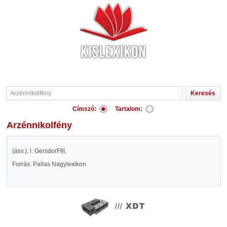
Címszó:
Tartalom:
Arzénnikolfény
(ásv.), l. GersdorFfit.
Forrás: Pallas Nagylexikon