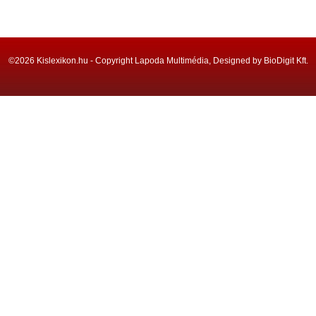
©2026 Kislexikon.hu - Copyright Lapoda Multimédia, Designed by BioDigit Kft.