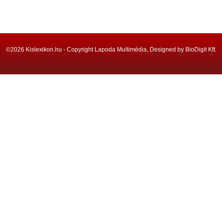
©2026 Kislexikon.hu - Copyright Lapoda Multimédia, Designed by BioDigit Kft.