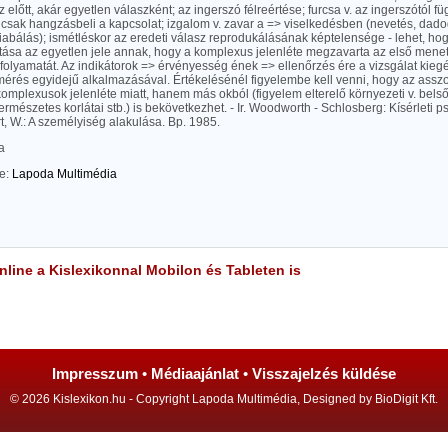
 előtt, akár egyetlen válaszként; az ingerszó félreértése; furcsa v. az ingerszótól füg
 csak hangzásbeli a kapcsolat; izgalom v. zavar a => viselkedésben (nevetés, dado
kiabálás); ismétléskor az eredeti válasz reprodukálásának képtelensége - lehet, hog
tása az egyetlen jele annak, hogy a komplexus jelenléte megzavarta az első men
folyamatát. Az indikátorok => érvényesség ének => ellenőrzés ére a vizsgálat kieg
mérés egyidejű alkalmazásával. Értékelésénél figyelembe kell venni, hogy az assz
mplexusok jelenléte miatt, hanem más okból (figyelem elterelő környezeti v. belső 
rmészetes korlátai stb.) is bekövetkezhet. - Ir. Woodworth - Schlosberg: Kísérleti p
rt, W.: A személyiség alakulása. Bp. 1985.
a
te:
Lapoda Multimédia
line a Kislexikonnal Mobilon és Tableten is
Impresszum
•
Médiaajánlat
•
Visszajelzés küldése
© 2026 Kislexikon.hu - Copyright Lapoda Multimédia, Designed by BioDigit Kft.