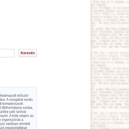
alkalmazott először
ára. A vizsgálat során
ett komplexusok
t (félhomályos szoba,
szébe jutó szóval
mazni. A lista végén az
n ingerszónál a
szó valóban érintett
rszó megismétlése