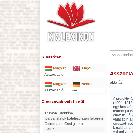
Kisszótár
Magyar
Angol
Asszoci
Asszociáció...
----
oktatás
Magyar
Német
Asszociáció...
----
A projektív 
Címszavak véletlenül
(1904, 1919)
egy hosszú, 
felbolygatás
Truman - doktrína
ellazult ülő
iparvállalatok kötelező számlakerete
válaszolnia k
egészet meg
Colonna de Castiglione
korábban ado
Carus
valamilyen 