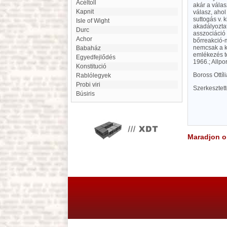
Acéltoll
akár a válasz
Kapnit
válasz, ahol
suttogás v. 
Isle of Wight
akadályozta
Durc
asszociáció 
Achor
bőrreakció-
nemcsak a ko
Babaház
emlékezés te
egyedfejlődés
1966.; Allpo
Konstitució
Boross Ottíli
Rablólegyek
Probi viri
Szerkesztet
Búsiris
Maradjon on