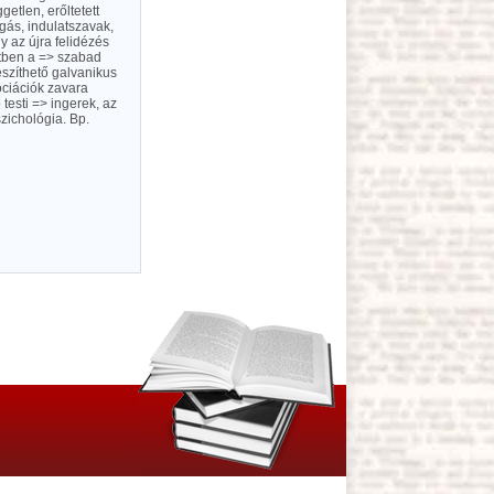
getlen, erőltetett
gás, indulatszavak,
y az újra felidézés
etben a => szabad
észíthető galvanikus
ociációk zavara
testi => ingerek, az
szichológia. Bp.