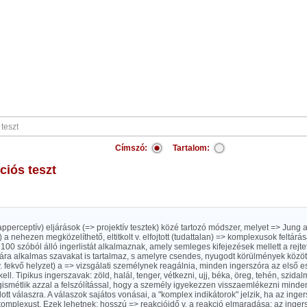
Címszó:
Tartalom:
ációs teszt
(apperceptív) eljárások (=> projektív tesztek) közé tartozó módszer, melyet => Jung 
 a nehezen megközelíthető, eltitkolt v. elfojtott (tudattalan) => komplexusok feltárás
100 szóból álló ingerlistát alkalmaznak, amely semleges kifejezések mellett a rejt
ára alkalmas szavakat is tartalmaz, s amelyre csendes, nyugodt körülmények közöt
 v. fekvő helyzet) a => vizsgálati személynek reagálnia, minden ingerszóra az első e
ell. Tipikus ingerszavak: zöld, halál, tenger, vétkezni, ujj, béka, öreg, tehén, szidal
ismétlik azzal a felszólítással, hogy a személy igyekezzen visszaemlékezni minde
tt válaszra. A válaszok sajátos vonásai, a "komplex indikátorok" jelzik, ha az inger
komplexust. Ezek lehetnek: hosszú => reakcióidő v. a reakció elmaradása; az inge