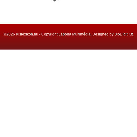
©2026 Kislexikon.hu - Copyright Lapoda Multimédia, Designed by BioDigit Kft.