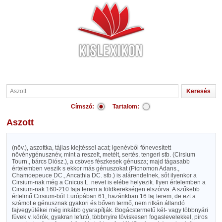
Címszó:
Tartalom:
Aszott
(növ.), aszottka, tájias kiejtéssel acat; igenévből főnevesített
növénygénusznév, mint a reszelt, metélt, sertés, tengeri stb. (Cirsium
Tourn., bárcs Diósz.), a csöves fészkesek génusza; majd tágasabb
értelemben veszik s ekkor más génuszokat (Picnomon Adans.,
Chamoepeuce DC., Ancathia DC. stb.) is alárendelnek, sőt ilyenkor a
Cirsium-nak még a Cnicus L. nevet is elébe helyezik. Ilyen értelemben a
Cirsium-nak 160-210 faja terem a földkerekségen elszórva. A szűkebb
értelmű Cirsium-ból Európában 61, hazánkban 16 faj terem, de ezt a
számot e génusznak gyakori és bőven termő, nem ritkán állandó
fajvegyülékei még inkább gyarapítják. Bogácstermetű két- vagy többnyári
füvek v. kórók, gyakran lefutó, többnyire töviskesen fogaslevelekkel, piros