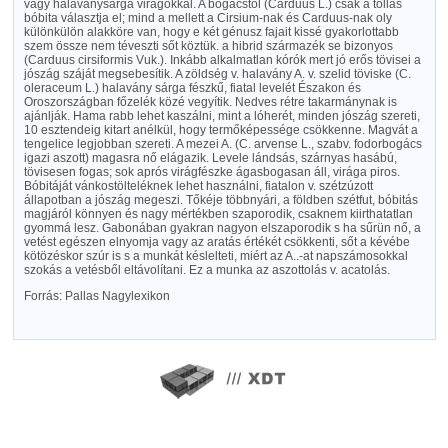
vagy halaványsárga virágokkal. A bogácstól (Carduus L.) csak a tollas
bóbita választja el; mind a mellett a Cirsium-nak és Carduus-nak oly
különkülön alakköre van, hogy e két génusz fajait kissé gyakorlottabb
szem össze nem téveszti sőt köztük. a hibrid származék se bizonyos
(Carduus cirsiformis Vuk.). Inkább alkalmatlan kórók mert jó erős tövisei a
jószág száját megsebesítik. A zöldség v. halavány A. v. szelid töviske (C.
oleraceum L.) halavány sárga fészkű, fiatal levelét Északon és
Oroszországban főzelék közé vegyítik. Nedves rétre takarmánynak is
ajánlják. Hama rabb lehet kaszálni, mint a lóherét, minden jószág szereti,
10 esztendeig kitart anélkül, hogy termőképessége csökkenne. Magvát a
tengelice legjobban szereti. A mezei A. (C. arvense L., szabv. fodorbogács
igazi aszott) magasra nő elágazik. Levele lándsás, szárnyas hasábú,
tövisesen fogas; sok aprós virágfészke ágasbogasan áll, virága piros.
Bóbitáját vánkostölteléknek lehet használni, fiatalon v. szétzúzott
állapotban a jószág megeszi. Tőkéje többnyári, a földben szétfut, bóbitás
magjáról könnyen és nagy mértékben szaporodik, csaknem kiirthatatlan
gyommá lesz. Gabonában gyakran nagyon elszaporodik s ha sűrün nő, a
vetést egészen elnyomja vagy az aratás értékét csökkenti, sőt a kévébe
kötözéskor szúr is s a munkát késlelteti, miért az A..-at napszámosokkal
szokás a vetésből eltávolítani. Ez a munka az aszottolás v. acatolás.
Forrás: Pallas Nagylexikon