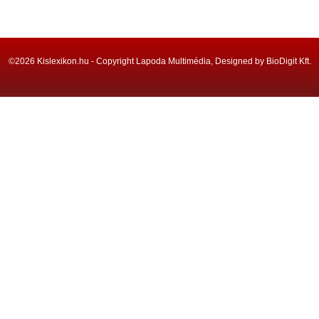
©2026 Kislexikon.hu - Copyright Lapoda Multimédia, Designed by BioDigit Kft.