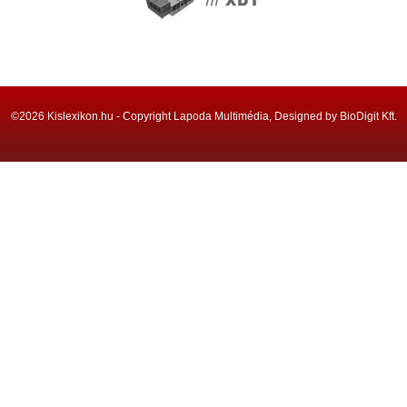
©2026 Kislexikon.hu - Copyright Lapoda Multimédia, Designed by BioDigit Kft.