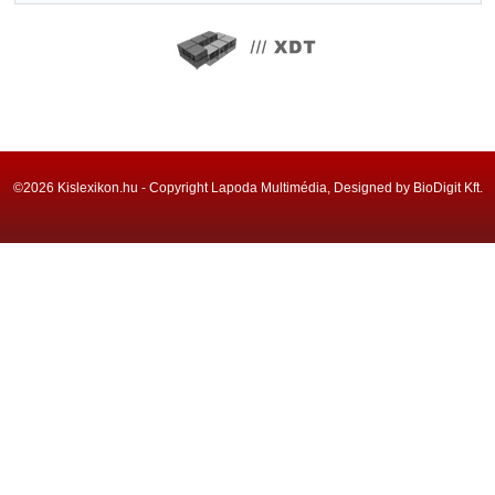
©2026 Kislexikon.hu - Copyright Lapoda Multimédia, Designed by BioDigit Kft.