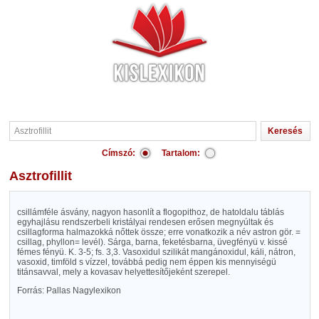
Címszó:
Tartalom:
Asztrofillit
csillámféle ásvány, nagyon hasonlít a flogopithoz, de hatoldalu táblás
egyhajlásu rendszerbeli kristályai rendesen erősen megnyúltak és
csillagforma halmazokká nőttek össze; erre vonatkozik a név astron gör. =
csillag, phyllon= levél). Sárga, barna, feketésbarna, üvegfényü v. kissé
fémes fényü. K. 3-5; fs. 3,3. Vasoxidul szilikát mangánoxidul, káli, nátron,
vasoxid, timföld s vízzel, továbbá pedig nem éppen kis mennyiségü
titánsavval, mely a kovasav helyettesítőjeként szerepel.
Forrás: Pallas Nagylexikon